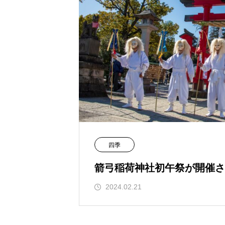
四季
箭弓稲荷神社初午祭が開催さ
2024.02.21