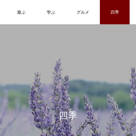
遊ぶ
学ぶ
グルメ
四季
四
季